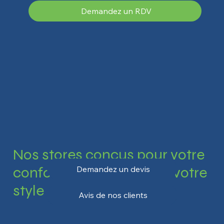
Demandez un RDV
Nos stores conçus pour votre
confort, votre intimité et votre
Demandez un devis
style
Avis de nos clients