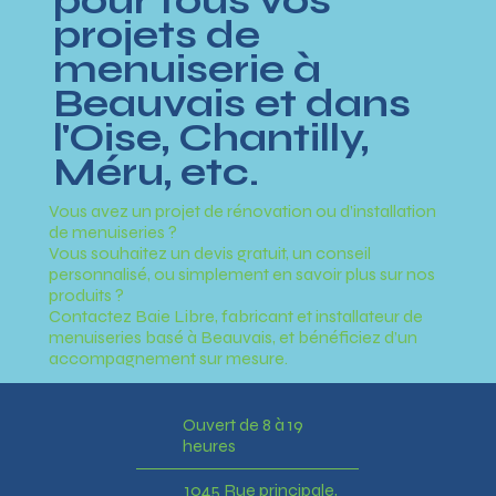
pour tous vos
projets de
menuiserie à
Beauvais et dans
l'Oise, Chantilly,
Méru, etc.
Vous avez un projet de rénovation ou d’installation
de menuiseries ?
Vous souhaitez un devis gratuit, un conseil
personnalisé, ou simplement en savoir plus sur nos
produits ?
Contactez Baie Libre, fabricant et installateur de
menuiseries basé à Beauvais, et bénéficiez d’un
accompagnement sur mesure.
Ouvert de 8 à 19
heures
1045 Rue principale,