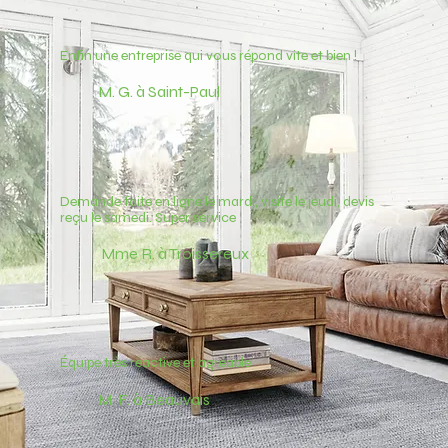
Enfin une entreprise qui vous répond vite et bien !
M. G. à Saint-Paul
Demande faite en ligne le mardi, visite le jeudi, devis
reçu le samedi. Super service
Mme R. à Troissereux
Équipe très réactive et agréable
M. F. à Beauvais